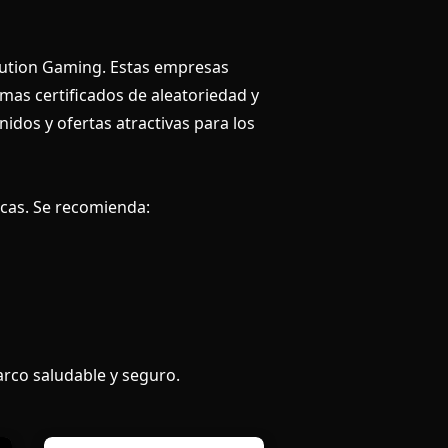
lution Gaming. Estas empresas
mas certificados de aleatoriedad y
dos y ofertas atractivas para los
icas. Se recomienda:
arco saludable y seguro.