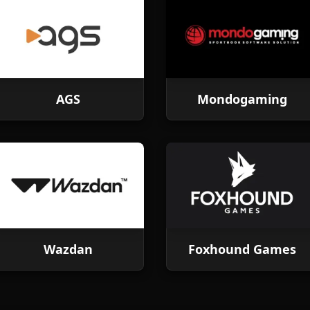
AGS
Mondogaming
Wazdan
Foxhound Games