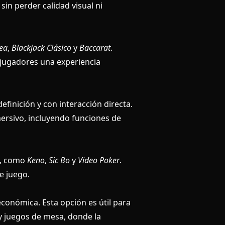
sin perder calidad visual ni
ea
,
Blackjack Clásico
y
Baccarat
.
s jugadores una experiencia
efinición y con interacción directa.
rsivo, incluyendo funciones de
s, como
Keno
,
Sic Bo
y
Video Poker
.
e juego.
económica. Esta opción es útil para
 y juegos de mesa, donde la