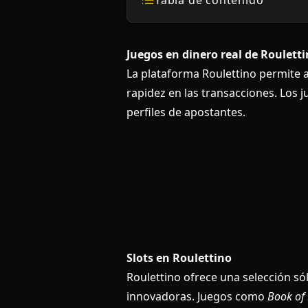
Tabla de contenido
Juegos en dinero real de Roulett
La plataforma
Roulettino
permite a
rapidez en las transacciones. Los j
perfiles de apostantes.
Slots en Roulettino
Roulettino ofrece una selección 
innovadoras. Juegos como
Book of