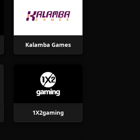
Kalamba Games
1X2gaming