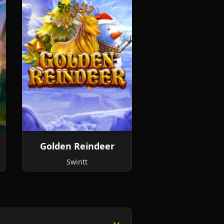
Golden Reindeer
Swintt