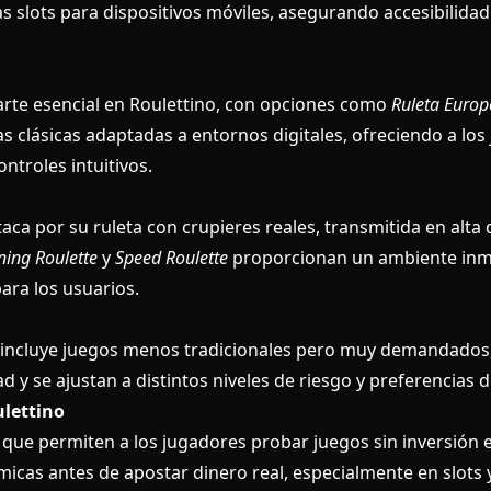
 slots para dispositivos móviles, asegurando accesibilidad 
arte esencial en Roulettino, con opciones como
Ruleta Europ
as clásicas adaptadas a entornos digitales, ofreciendo a lo
ontroles intuitivos.
taca por su ruleta con crupieres reales, transmitida en alta d
ning Roulette
y
Speed Roulette
proporcionan un ambiente inme
para los usuarios.
no incluye juegos menos tradicionales pero muy demandado
d y se ajustan a distintos niveles de riesgo y preferencias d
lettino
s que permiten a los jugadores probar juegos sin inversión 
námicas antes de apostar dinero real, especialmente en slots