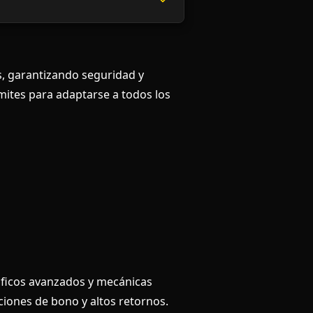
s, garantizando seguridad y
ímites para adaptarse a todos los
áficos avanzados y mecánicas
iones de bono y altos retornos.