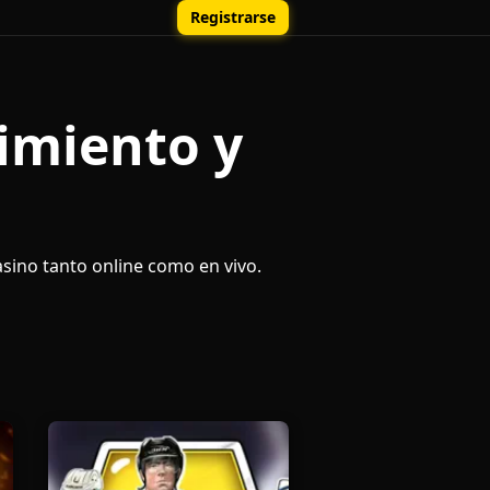
Registrarse
imiento y
asino tanto online como en vivo.